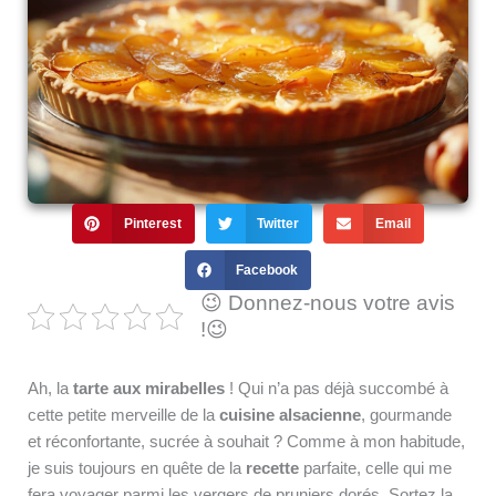
Pinterest
Twitter
Email
Facebook
😉 Donnez-nous votre avis
!😉
Ah, la
tarte aux mirabelles
! Qui n’a pas déjà succombé à
cette petite merveille de la
cuisine alsacienne
, gourmande
et réconfortante, sucrée à souhait ? Comme à mon habitude,
je suis toujours en quête de la
recette
parfaite, celle qui me
fera voyager parmi les vergers de pruniers dorés. Sortez la