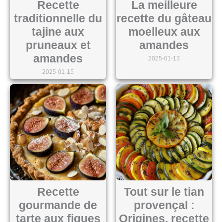
Recette
La meilleure
traditionnelle du
recette du gâteau
tajine aux
moelleux aux
pruneaux et
amandes
amandes
2025-01-13
2025-01-15
Recette
Tout sur le tian
gourmande de
provençal :
tarte aux figues
Origines, recette