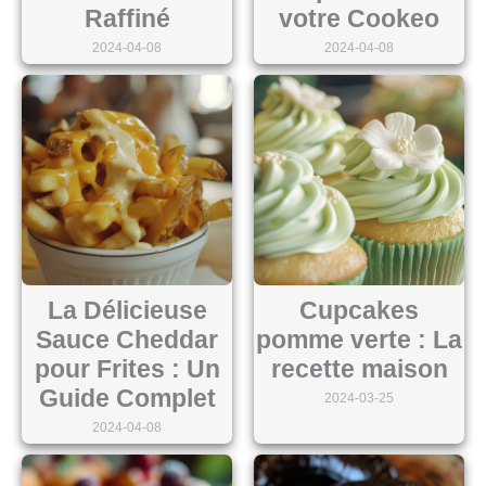
Raffiné
votre Cookeo
2024-04-08
2024-04-08
La Délicieuse
Cupcakes
Sauce Cheddar
pomme verte : La
pour Frites : Un
recette maison
Guide Complet
2024-03-25
2024-04-08