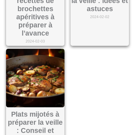
recettes de
la veille : idées et
brochettes
astuces
apéritives à
2024-02-02
préparer à
l’avance
2024-02-03
Plats mijotés à
préparer la veille
: Conseil et