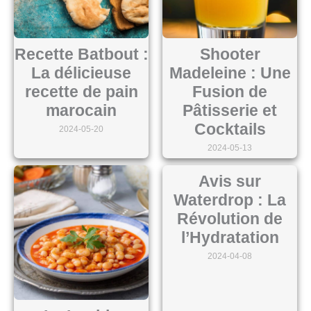
Recette Batbout :
Shooter
La délicieuse
Madeleine : Une
recette de pain
Fusion de
marocain
Pâtisserie et
Cocktails
2024-05-20
2024-05-13
Avis sur
Waterdrop : La
Révolution de
l’Hydratation
2024-04-08