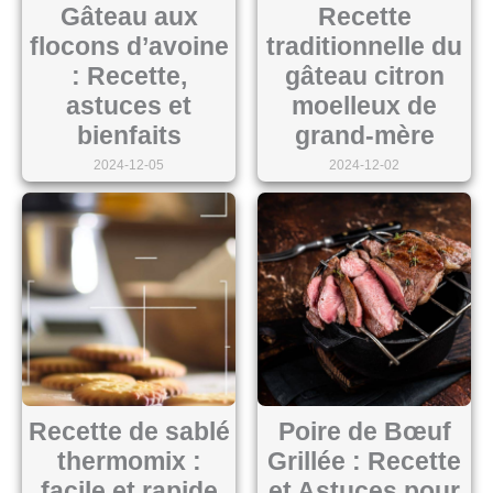
Gâteau aux
Recette
flocons d’avoine
traditionnelle du
: Recette,
gâteau citron
astuces et
moelleux de
bienfaits
grand-mère
2024-12-05
2024-12-02
Recette de sablé
Poire de Bœuf
thermomix :
Grillée : Recette
facile et rapide
et Astuces pour