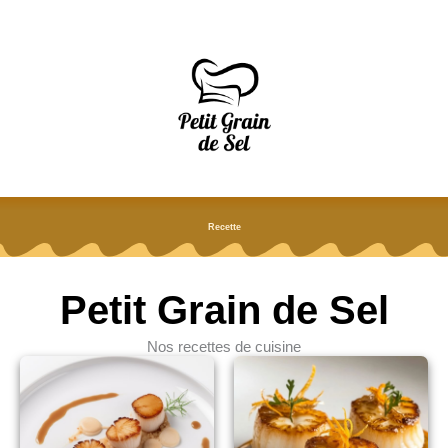
Aller
au
contenu
Recette
Petit Grain de Sel
Nos recettes de cuisine