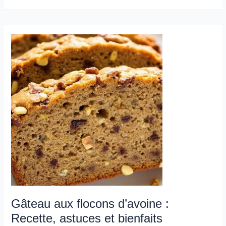
Gâteau
aux
flocons
d’avoine
:
Recette,
astuces
et
bienfaits
Gâteau aux flocons d’avoine :
Recette, astuces et bienfaits