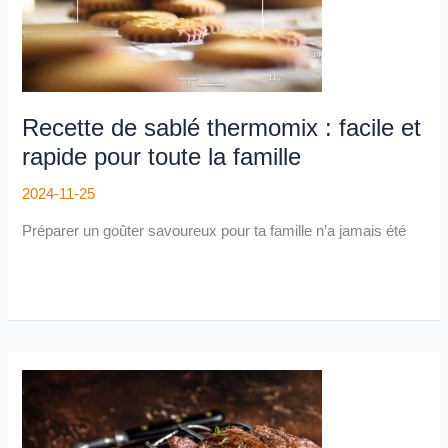
toute
la
famille
Recette de sablé thermomix : facile et
rapide pour toute la famille
2024-11-25
Préparer un goûter savoureux pour ta famille n’a jamais été
Poire
de
Bœuf