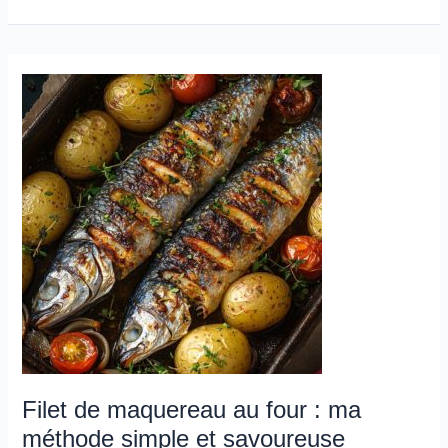
Filet
de
maquereau
au
four
:
ma
méthode
simple
et
savoureuse
Filet de maquereau au four : ma
méthode simple et savoureuse