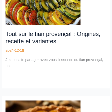
et
variantes
Tout sur le tian provençal : Origines,
recette et variantes
2024-12-18
Je souhaite partager avec vous l’essence du tian provençal,
un
Recette
Facile