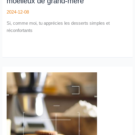
moelleux de grand-mère
2024-12-08
Si, comme moi, tu apprécies les desserts simples et
réconfortants
Recette
de
sablé
thermomix
:
facile
et
rapide
pour