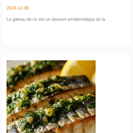
2024-12-08
Le gâteau de riz est un dessert emblématique de la
Filets
de
maquereau
grillés
au
citron
et
herbes
aromatiques
: