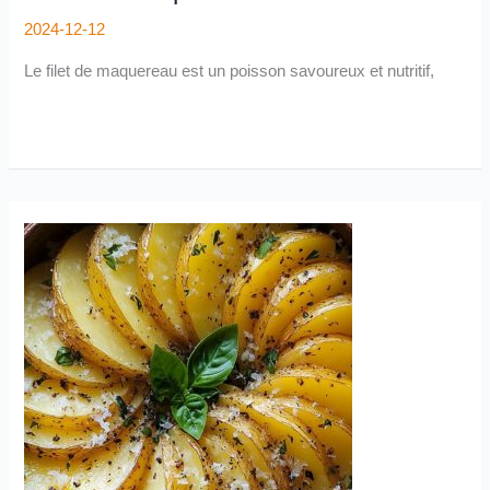
2024-12-12
Le filet de maquereau est un poisson savoureux et nutritif,
Tian
de
légumes
aux
pommes
de
terre
:
Recette
traditionnelle