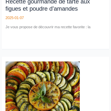
Recette gourmande de tarte aux
figues et poudre d’amandes
2025-01-07
Je vous propose de découvrir ma recette favorite : la
Tout
sur
le
tian
provençal
:
Origines,
recette