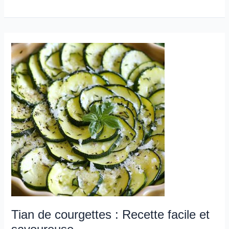
Tian
de
courgettes
:
Recette
facile
et
savoureuse
Tian de courgettes : Recette facile et