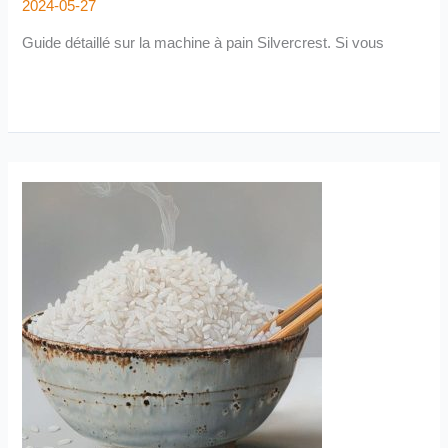
2024-05-27
Guide détaillé sur la machine à pain Silvercrest. Si vous
Cuiseur
de
Riz
Japonais
:
Mon
avis
après
mon
utilisation