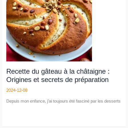
la
châtaigne
:
Origines
et
secrets
de
préparation
Recette du gâteau à la châtaigne :
Origines et secrets de préparation
2024-12-08
Depuis mon enfance, j’ai toujours été fasciné par les desserts