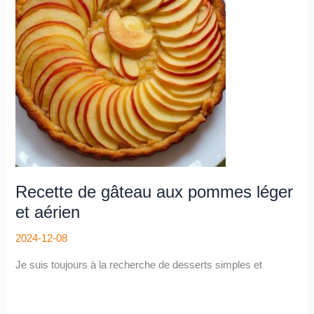
aux
pommes
léger
et
aérien
Recette de gâteau aux pommes léger
et aérien
2024-12-08
Je suis toujours à la recherche de desserts simples et