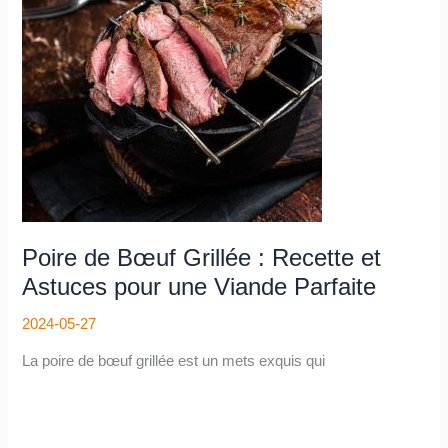
Grillée
:
Recette
et
Astuces
pour
une
Viande
Parfaite
Poire de Bœuf Grillée : Recette et
Astuces pour une Viande Parfaite
2024-05-27
La poire de bœuf grillée est un mets exquis qui