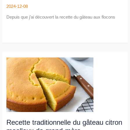
2024-12-08
Depuis que j’ai découvert la recette du gâteau aux flocons
Recette
traditionnelle
du
gâteau
citron
moelleux
de
grand-
mère
Recette traditionnelle du gâteau citron