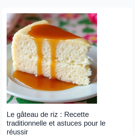
Le
gâteau
de
riz
:
Recette
traditionnelle
et
astuces
pour
le
réussir
Le gâteau de riz : Recette
traditionnelle et astuces pour le
réussir