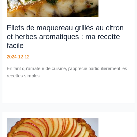
ma
recette
facile
Filets de maquereau grillés au citron
et herbes aromatiques : ma recette
facile
2024-12-12
En tant qu’amateur de cuisine, j’apprécie particulièrement les
recettes simples
Recette
de
gâteau