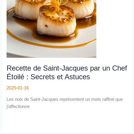
un
Chef
Étoilé
:
Secrets
et
Astuces
Recette de Saint-Jacques par un Chef
Étoilé : Secrets et Astuces
2025-01-16
Les noix de Saint-Jacques représentent un mets raffiné que
j’affectionne