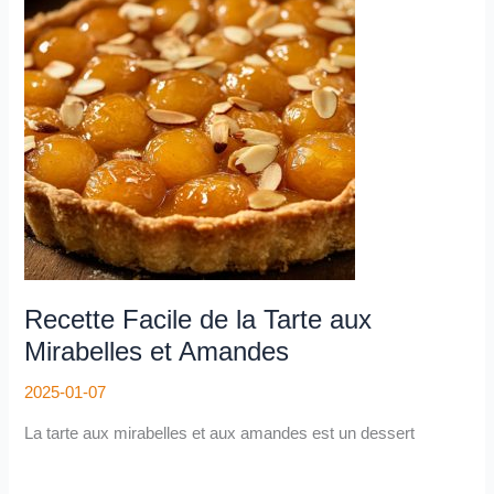
de
la
Tarte
aux
Mirabelles
et
Amandes
Recette Facile de la Tarte aux
Mirabelles et Amandes
2025-01-07
La tarte aux mirabelles et aux amandes est un dessert