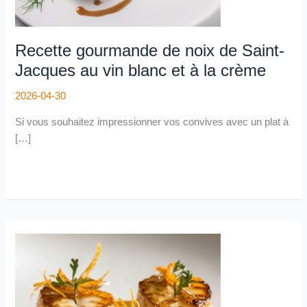
à
la
crème
Recette gourmande de noix de Saint-
Jacques au vin blanc et à la crème
2026-04-30
Si vous souhaitez impressionner vos convives avec un plat à
[…]
Recette
de
Saint-
Jacques
par