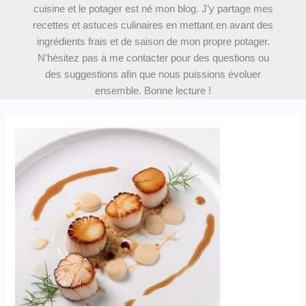
cuisine et le potager est né mon blog. J’y partage mes
recettes et astuces culinaires en mettant en avant des
ingrédients frais et de saison de mon propre potager.
N’hésitez pas à me contacter pour des questions ou
des suggestions afin que nous puissions évoluer
ensemble. Bonne lecture !
Recette
gourmande
de
noix
de
Saint-
Jacques
au
vin
blanc
et