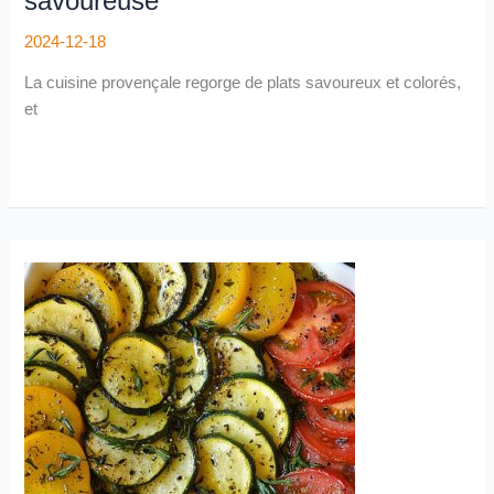
savoureuse
2024-12-18
La cuisine provençale regorge de plats savoureux et colorés,
et
Tian
de
légumes
à
l’italienne
:
une
recette
méditerranéenne