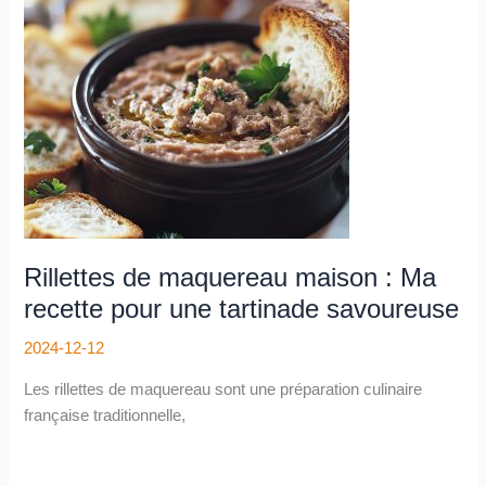
maison
:
Ma
recette
pour
une
tartinade
savoureuse
Rillettes de maquereau maison : Ma
recette pour une tartinade savoureuse
2024-12-12
Les rillettes de maquereau sont une préparation culinaire
française traditionnelle,