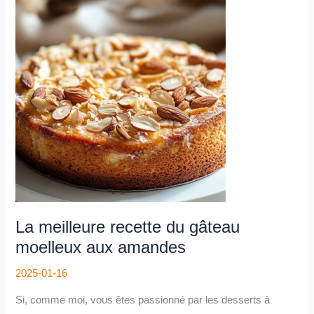
meilleure
recette
du
gâteau
moelleux
aux
amandes
La meilleure recette du gâteau
moelleux aux amandes
2025-01-16
Si, comme moi, vous êtes passionné par les desserts à