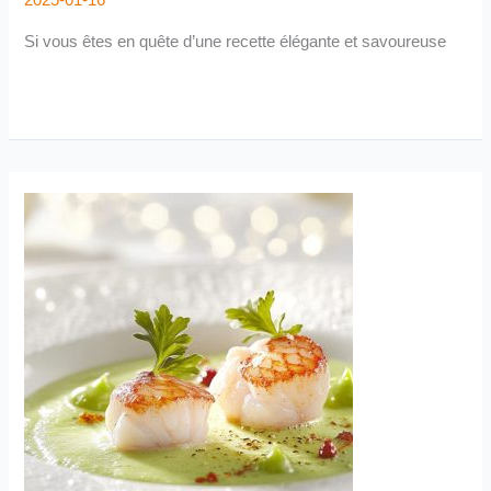
2025-01-16
Si vous êtes en quête d’une recette élégante et savoureuse
Recette
gastronomique
de
Saint-
Jacques
pour
des
repas
d’exception