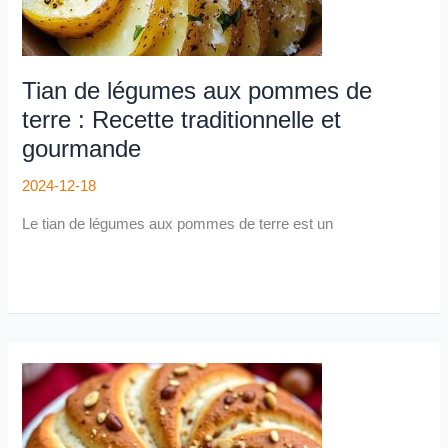
et
gourmande
Tian de légumes aux pommes de
terre : Recette traditionnelle et
gourmande
2024-12-18
Le tian de légumes aux pommes de terre est un
Recette
du
gâteau
à