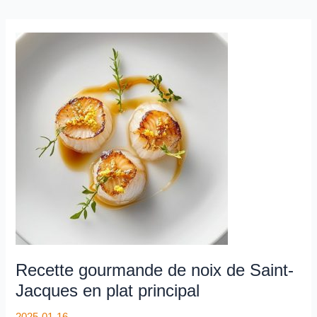
Recette
gourmande
de
noix
de
Saint-
Jacques
en
plat
principal
Recette gourmande de noix de Saint-
Jacques en plat principal