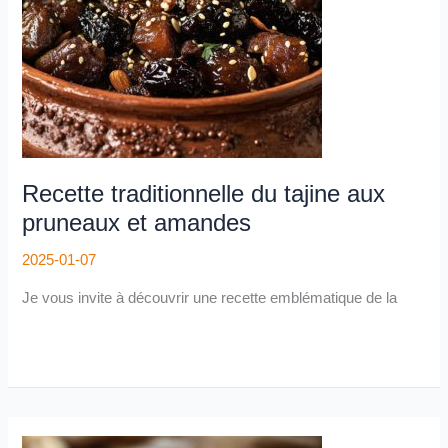
et
amandes
Recette traditionnelle du tajine aux
pruneaux et amandes
2025-01-07
Je vous invite à découvrir une recette emblématique de la
La