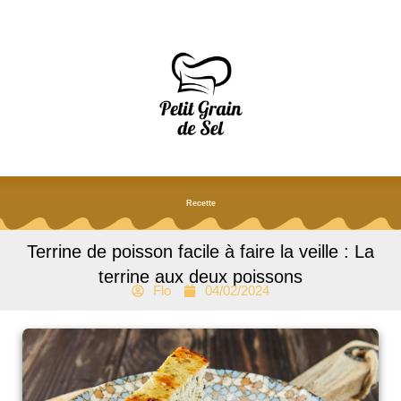
Aller
au
contenu
Recette
Terrine de poisson facile à faire la veille : La
terrine aux deux poissons
Flo
04/02/2024