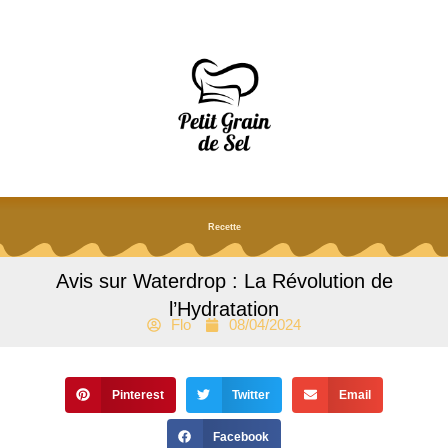
Aller
au
contenu
Recette
Avis sur Waterdrop : La Révolution de
l’Hydratation
Flo
08/04/2024
Pinterest
Twitter
Email
Facebook