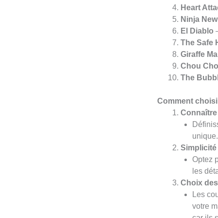
Heart Atta
Ninja New
El Diablo
–
The Safe
Giraffe M
Chou Ch
The Bubb
Comment choisir
Connaître
Définis
unique.
Simplicit
Optez p
les dét
Choix des
Les cou
votre m
car ils 