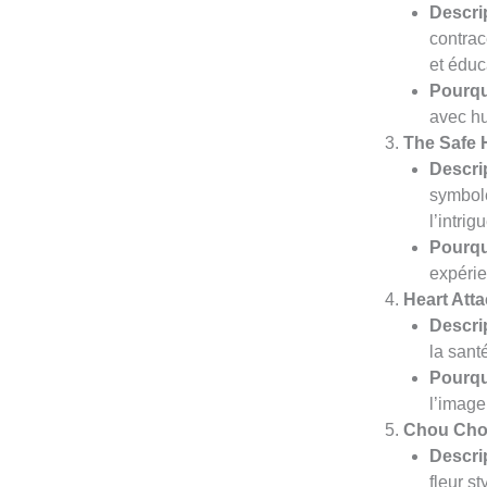
Descrip
contrac
et éduc
Pourqu
avec hum
The Safe 
Descrip
symbole
l’intrig
Pourqu
expérie
Heart Atta
Descrip
la sant
Pourqu
l’image
Chou Chou
Descrip
fleur s