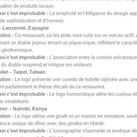
lisation de produits locaux.
oi c’est improbable :
La simplicité et l’élégance du design ap
de sophistication et d’humour.
 – Lanzarote, Espagne
tion :
Ce restaurant, où les plats sont cuits sur un volcan actif,
ant un diable joyeux tenant un pique-nique, reflétant le caract
n géothermique.
oi c’est improbable :
L’association entre la cuisine volcanique
 du diable surprend et intrigue les visiteurs.
let – Taipei, Taïwan
tion :
Le logo présente une cuvette de toilette stylisée avec une
t parfaitement le thème décalé de ce restaurant.
oi c’est improbable :
Le logo humoristique attire les curieux e
s inhabituels.
anor – Nairobi, Kenya
tion :
Le logo utilise une girafe et un manoir en miniature, soul
ience unique de dîner avec des girafes en liberté.
oi c’est improbable :
L’iconographie charmante et exotique r