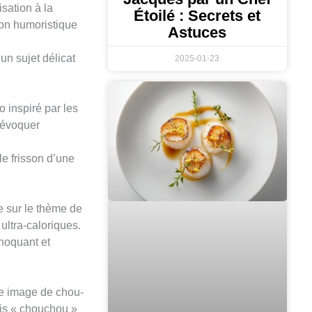
isation à la
Étoilé : Secrets et
çon humoristique
Astuces
n sujet délicat
2025-01-23
o inspiré par les
 évoquer
le frisson d’une
e sur le thème de
ultra-caloriques.
choquant et
ne image de chou-
ais « chouchou »