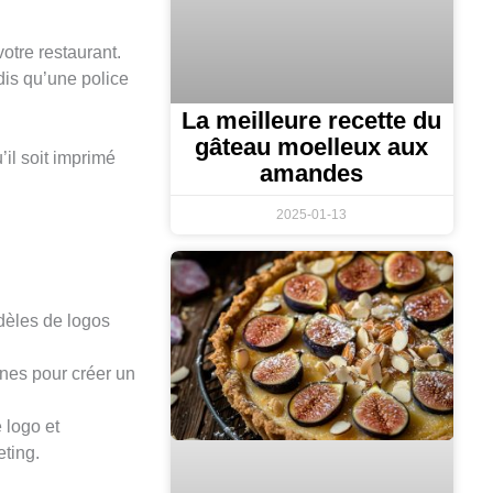
otre restaurant.
dis qu’une police
La meilleure recette du
gâteau moelleux aux
’il soit imprimé
amandes
2025-01-13
dèles de logos
cônes pour créer un
e logo et
eting.