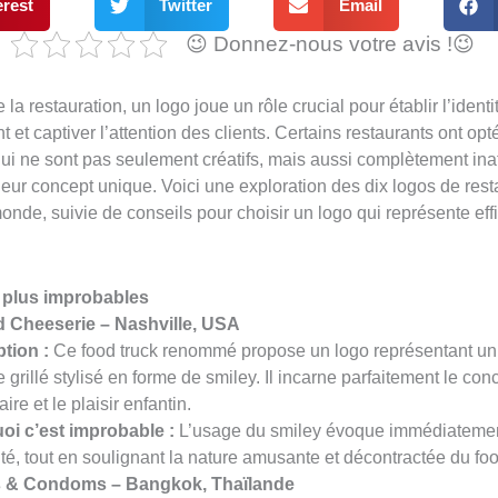
erest
Twitter
Email
😉 Donnez-nous votre avis !😉
a restauration, un logo joue un rôle crucial pour établir l’iden
 et captiver l’attention des clients. Certains restaurants ont op
ui ne sont pas seulement créatifs, mais aussi complètement inat
t leur concept unique. Voici une exploration des dix logos de rest
nde, suivie de conseils pour choisir un logo qui représente ef
s plus improbables
ed Cheeserie – Nashville, USA
tion :
Ce food truck renommé propose un logo représentant u
 grillé stylisé en forme de smiley. Il incarne parfaitement le con
ire et le plaisir enfantin.
oi c’est improbable :
L’usage du smiley évoque immédiatement 
ité, tout en soulignant la nature amusante et décontractée du foo
 & Condoms – Bangkok, Thaïlande