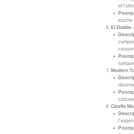
et l’uti
Pourqu
touche 
El Diablo
Descrip
compren
cuisso
Pourqu
ludique
Modern Toi
Descrip
résuman
Pourqu
concept
Giraffe M
Descrip
l’expér
Pourqu