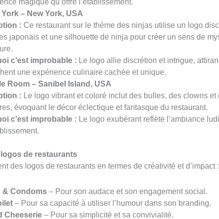
ience magique qu’offre l’établissement.
 York – New York, USA
tion :
Ce restaurant sur le thème des ninjas utilise un logo dis
s japonais et une silhouette de ninja pour créer un sens de mys
ure.
oi c’est improbable :
Le logo allie discrétion et intrigue, attira
hent une expérience culinaire cachée et unique.
e Room – Sanibel Island, USA
tion :
Le logo vibrant et coloré inclut des bulles, des clowns et 
res, évoquant le décor éclectique et fantasque du restaurant.
oi c’est improbable :
Le logo exubérant reflète l’ambiance lud
ablissement.
logos de restaurants
nt des logos de restaurants en termes de créativité et d’impact 
 & Condoms
– Pour son audace et son engagement social.
ilet
– Pour sa capacité à utiliser l’humour dans son branding.
ed Cheeserie
– Pour sa simplicité et sa convivialité.