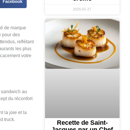
Facebook
2025-01-27
tité de marque
té pour des
tendus, reflétant
aurants les plus
ficacement votre
n sandwich au
cept du réconfort
la joie et la
d truck.
Recette de Saint-
Jacques par un Chef