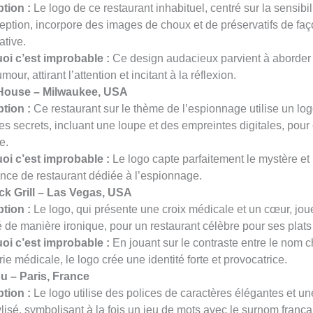
tion :
Le logo de ce restaurant inhabituel, centré sur la sensibil
eption, incorpore des images de choux et de préservatifs de fa
ative.
oi c’est improbable :
Ce design audacieux parvient à aborder u
our, attirant l’attention et incitant à la réflexion.
House – Milwaukee, USA
tion :
Ce restaurant sur le thème de l’espionnage utilise un log
s secrets, incluant une loupe et des empreintes digitales, pour
ue.
oi c’est improbable :
Le logo capte parfaitement le mystère et 
nce de restaurant dédiée à l’espionnage.
ck Grill – Las Vegas, USA
tion :
Le logo, qui présente une croix médicale et un cœur, jou
é de manière ironique, pour un restaurant célèbre pour ses plats 
oi c’est improbable :
En jouant sur le contraste entre le nom 
rie médicale, le logo crée une identité forte et provocatrice.
 – Paris, France
tion :
Le logo utilise des polices de caractères élégantes et u
tylisé, symbolisant à la fois un jeu de mots avec le surnom franç