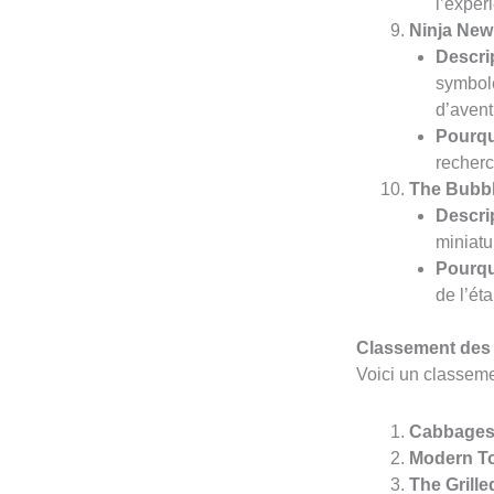
l’expér
Ninja New
Descrip
symbole
d’avent
Pourqu
recherc
The Bubbl
Descrip
miniatu
Pourqu
de l’ét
Classement des 
Voici un classeme
Cabbages
Modern To
The Grill