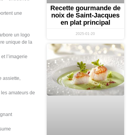
Recette gourmande de
portent une
noix de Saint-Jacques
en plat principal
2025-01-20
 arbore un logo
ère unique de la
 et l’imagerie
 assiette,
t les amateurs de
ignant
ésume