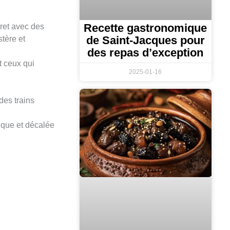
Recette gastronomique
cret avec des
de Saint-Jacques pour
tère et
des repas d’exception
nt ceux qui
2025-01-16
des trains
ique et décalée
: