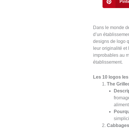
Pint
Dans le monde de l
d’un établissement
designs de logo q
leur originalité e
improbables au mo
établissement.
Les 10 logos le
The Grill
Descrip
fromage
alimenta
Pourqu
simplic
Cabbages