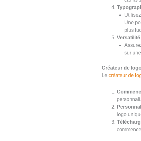
Typograp
Utilise
Une pol
plus lu
Versatilité
Assurez
sur une
Créateur de log
Le
créateur de lo
Commence
personnali
Personnal
logo uniqu
Télécharge
commencez à