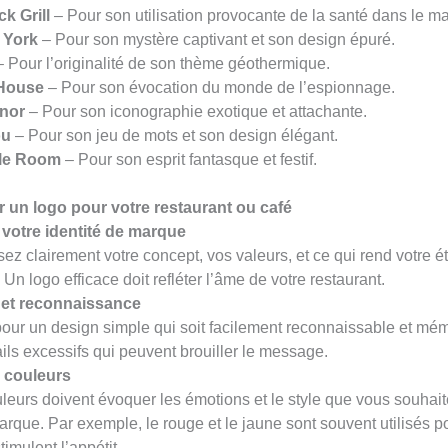
ck Grill
– Pour son utilisation provocante de la santé dans le ma
 York
– Pour son mystère captivant et son design épuré.
 Pour l’originalité de son thème géothermique.
 House
– Pour son évocation du monde de l’espionnage.
anor
– Pour son iconographie exotique et attachante.
ou
– Pour son jeu de mots et son design élégant.
le Room
– Pour son esprit fantasque et festif.
 un logo pour votre restaurant ou café
 votre identité de marque
sez clairement votre concept, vos valeurs, et ce qui rend votre 
 Un logo efficace doit refléter l’âme de votre restaurant.
é et reconnaissance
our un design simple qui soit facilement reconnaissable et mém
ails excessifs qui peuvent brouiller le message.
 couleurs
leurs doivent évoquer les émotions et le style que vous souhait
arque. Par exemple, le rouge et le jaune sont souvent utilisés po
stimulent l’appétit.