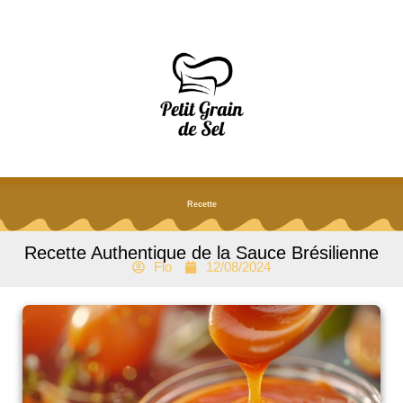
Aller
au
contenu
Recette
Recette Authentique de la Sauce Brésilienne
Flo
12/08/2024