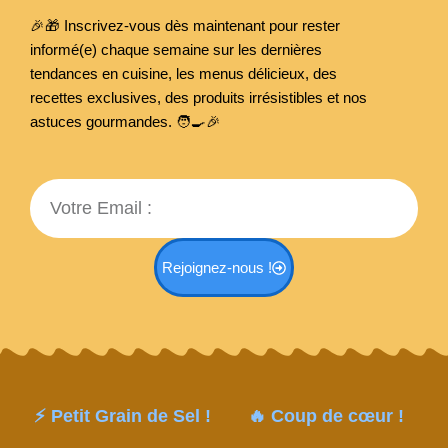
🎉🎁 Inscrivez-vous dès maintenant pour rester
informé(e) chaque semaine sur les dernières
tendances en cuisine, les menus délicieux, des
recettes exclusives, des produits irrésistibles et nos
astuces gourmandes. 🧑‍🍳
🎉
Email
Rejoignez-nous !
⚡ Petit Grain de Sel !
🔥 Coup de cœur !