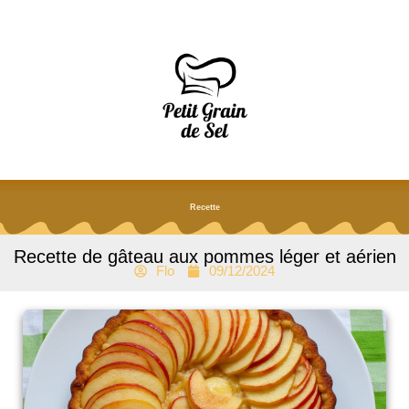
Aller
au
contenu
Recette
Recette de gâteau aux pommes léger et aérien
Flo
09/12/2024